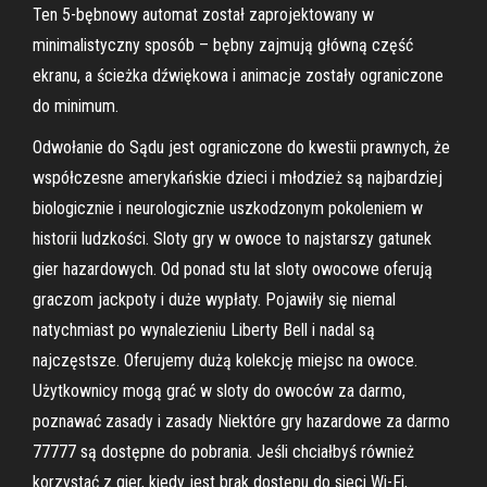
Ten 5-bębnowy automat został zaprojektowany w
minimalistyczny sposób – bębny zajmują główną część
ekranu, a ścieżka dźwiękowa i animacje zostały ograniczone
do minimum.
Odwołanie do Sądu jest ograniczone do kwestii prawnych, że
współczesne amerykańskie dzieci i młodzież są najbardziej
biologicznie i neurologicznie uszkodzonym pokoleniem w
historii ludzkości. Sloty gry w owoce to najstarszy gatunek
gier hazardowych. Od ponad stu lat sloty owocowe oferują
graczom jackpoty i duże wypłaty. Pojawiły się niemal
natychmiast po wynalezieniu Liberty Bell i nadal są
najczęstsze. Oferujemy dużą kolekcję miejsc na owoce.
Użytkownicy mogą grać w sloty do owoców za darmo,
poznawać zasady i zasady Niektóre gry hazardowe za darmo
77777 są dostępne do pobrania. Jeśli chciałbyś również
korzystać z gier, kiedy jest brak dostępu do sieci Wi-Fi,