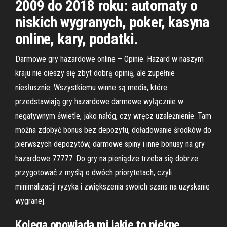
2009 do 2018 roku: automaty o
niskich wygranych, poker, kasyna
online, kary, podatki.
Darmowe gry hazardowe online – Opinie. Hazard w naszym
kraju nie cieszy się zbyt dobrą opinią, ale zupełnie
niesłusznie. Wszystkiemu winne są media, które
przedstawiają gry hazardowe darmowe wyłącznie w
negatywnym świetle, jako nałóg, czy wręcz uzależnienie. Tam
można zdobyć bonus bez depozytu, doładowanie środków do
pierwszych depozytów, darmowe spiny i inne bonusy na gry
hazardowe 77777. Do gry na pieniądze trzeba się dobrze
przygotować z myślą o dwóch priorytetach, czyli
minimalizacji ryzyka i zwiększenia swoich szans na uzyskanie
wygranej.
Kolega opowiada mi jakie to piekne