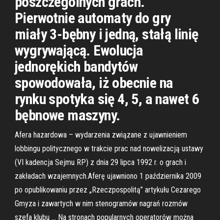
poszczególnych grach.
Pierwotnie automaty do gry
miały 3-bębny i jedną, stałą linię
wygrywającą. Ewolucja
jednorękich bandytów
spowodowała, iż obecnie na
rynku spotyka się 4, 5, a nawet 6
bębnowe maszyny.
Afera hazardowa – wydarzenia związane z ujawnieniem
lobbingu politycznego w trakcie prac nad nowelizacją ustawy
(VI kadencja Sejmu RP) z dnia 29 lipca 1992 r. o grach i
zakładach wzajemnych.Aferę ujawniono 1 października 2009
po opublikowaniu przez „Rzeczpospolitą” artykułu Cezarego
Gmyza i zawartych w nim stenogramów nagrań rozmów
szefa klubu … Na stronach popularnych operatorów można