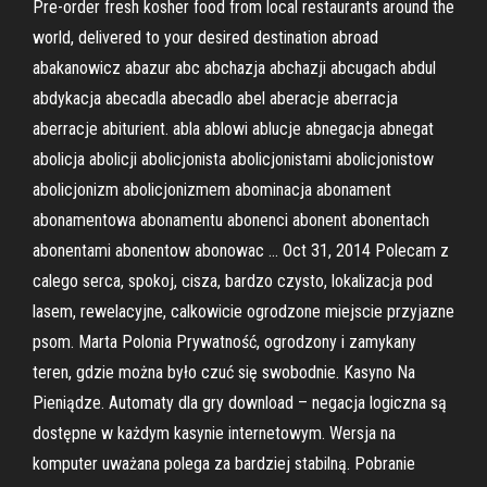
Pre-order fresh kosher food from local restaurants around the
world, delivered to your desired destination abroad
abakanowicz abazur abc abchazja abchazji abcugach abdul
abdykacja abecadla abecadlo abel aberacje aberracja
aberracje abiturient. abla ablowi ablucje abnegacja abnegat
abolicja abolicji abolicjonista abolicjonistami abolicjonistow
abolicjonizm abolicjonizmem abominacja abonament
abonamentowa abonamentu abonenci abonent abonentach
abonentami abonentow abonowac … Oct 31, 2014 Polecam z
calego serca, spokoj, cisza, bardzo czysto, lokalizacja pod
lasem, rewelacyjne, calkowicie ogrodzone miejscie przyjazne
psom. Marta Polonia Prywatność, ogrodzony i zamykany
teren, gdzie można było czuć się swobodnie. Kasyno Na
Pieniądze. Automaty dla gry download – negacja logiczna są
dostępne w każdym kasynie internetowym. Wersja na
komputer uważana polega za bardziej stabilną. Pobranie