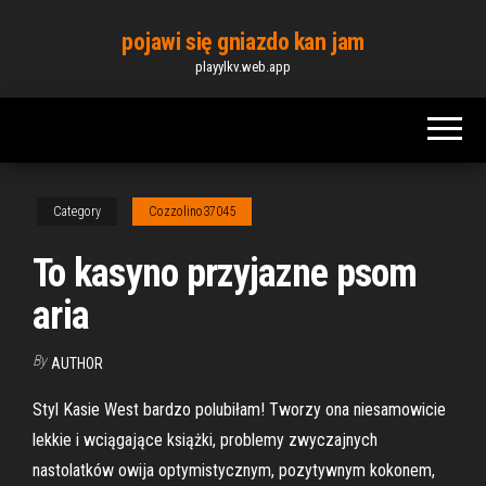
Skip
pojawi się gniazdo kan jam
to
playylkv.web.app
the
content
Category
Cozzolino37045
To kasyno przyjazne psom
aria
By
AUTHOR
Styl Kasie West bardzo polubiłam! Tworzy ona niesamowicie
lekkie i wciągające książki, problemy zwyczajnych
nastolatków owija optymistycznym, pozytywnym kokonem,