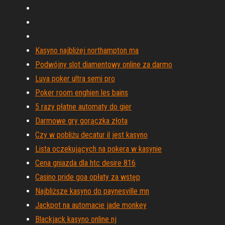
Kasyno najbliżej northampton ma
Podwójny slot diamentowy online za darmo
Luva poker ultra semi pro
Poker room enghien les bains
5 razy płatne automaty do gier
Darmowe gry gorączka złota
Czy w pobliżu decatur il jest kasyno
Lista oczekujących na pokera w kasynie
Cena gniazda dla htc desire 816
Casino pride goa opłaty za wstęp
Najbliższe kasyno do paynesville mn
Jackpot na automacie jade monkey
Blackjack kasyno online nj