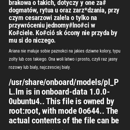
brakowa o takich, dotyczy y one za#
dogmatów, rytua u oraz zarz*dzania, przy
czym cesarzowi zale!a o tylko na
przywróceniu jednomy#lno#ci w
Ko#ciele. Ko#ció sk ócony nie przyda by
mu si do niczego.
Ariana nie maluje sobie paznokci na jakies dziwne kolory, typu
zolty lub cos takiego. Ona woli latwo i prosto, czyli raz jasny
rozowy lub bialy, najczesciej bialy.
/usr/share/onboard/models/pl_P
L.lm is in onboard-data 1.0.0-
0ubuntu4.. This file is owned by
root:root, with mode 0o644.. The
actual contents of the file can be