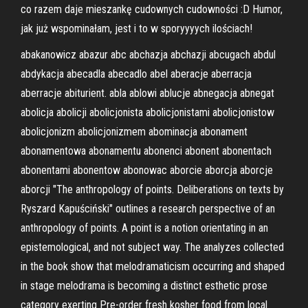
co razem daje mieszankę cudownych cudowności :D Humor,
jak już wspominałam, jest i to w sporyyyych ilościach!
abakanowicz abazur abc abchazja abchazji abcugach abdul
abdykacja abecadla abecadlo abel aberacje aberracja
aberracje abiturient. abla ablowi ablucje abnegacja abnegat
abolicja abolicji abolicjonista abolicjonistami abolicjonistow
abolicjonizm abolicjonizmem abominacja abonament
abonamentowa abonamentu abonenci abonent abonentach
abonentami abonentow abonowac aborcie aborcja aborcje
aborcji "The anthropology of points. Deliberations on texts by
Ryszard Kapuściński" outlines a research perspective of an
anthropology of points. A point is a notion orientating in an
epistemological, and not subject way. The analyzes collected
in the book show that melodramaticism occurring and shaped
in stage melodrama is becoming a distinct esthetic prose
category exerting Pre-order fresh kosher food from local