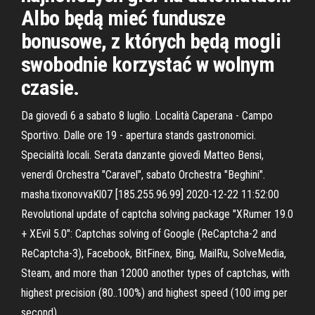
Albo będą mieć fundusze
bonusowe, z których będą mogli
swobodnie korzystać w wolnym
czasie.
Da giovedì 6 a sabato 8 luglio. Località Caperana - Campo
Sportivo. Dalle ore 19 - apertura stands gastronomici.
Specialità locali. Serata danzante giovedì Matteo Bensi,
venerdì Orchestra "Caravel", sabato Orchestra "Beghini".
masha.tixonovvaKl07 [185.255.96.99] 2020-12-22 11:52:00
Revolutional update of captcha solving package "XRumer 19.0
+ XEvil 5.0": Captchas solving of Google (ReCaptcha-2 and
ReCaptcha-3), Facebook, BitFinex, Bing, MailRu, SolveMedia,
Steam, and more than 12000 another types of captchas, with
highest precision (80..100%) and highest speed (100 img per
second).