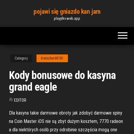
Skip
pojawi się gniazdo kan jam
to
playylkv.web.app
the
content
Category
Kreischer69781
Kody bonusowe do kasyna
grand eagle
By
EDITOR
Dla kasyna takie darmowe obroty jak zdobyć darmowe spiny
na Coin Master iOS nie są zbyt dużym kosztem, 7770 radeon
a dla niektórych osób przy odrobinie szczęścia mogą one