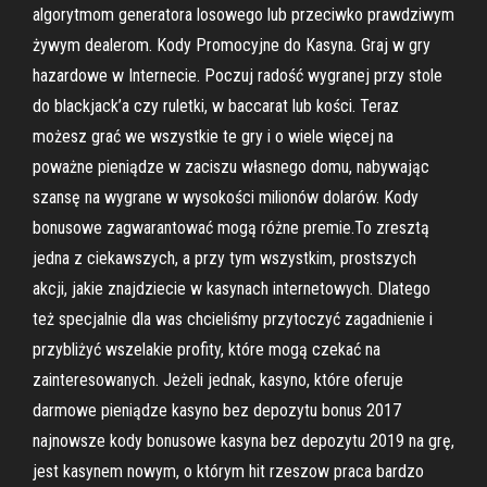
algorytmom generatora losowego lub przeciwko prawdziwym
żywym dealerom. Kody Promocyjne do Kasyna. Graj w gry
hazardowe w Internecie. Poczuj radość wygranej przy stole
do blackjack’a czy ruletki, w baccarat lub kości. Teraz
możesz grać we wszystkie te gry i o wiele więcej na
poważne pieniądze w zaciszu własnego domu, nabywając
szansę na wygrane w wysokości milionów dolarów. Kody
bonusowe zagwarantować mogą różne premie.To zresztą
jedna z ciekawszych, a przy tym wszystkim, prostszych
akcji, jakie znajdziecie w kasynach internetowych. Dlatego
też specjalnie dla was chcieliśmy przytoczyć zagadnienie i
przybliżyć wszelakie profity, które mogą czekać na
zainteresowanych. Jeżeli jednak, kasyno, które oferuje
darmowe pieniądze kasyno bez depozytu bonus 2017
najnowsze kody bonusowe kasyna bez depozytu 2019 na grę,
jest kasynem nowym, o którym hit rzeszow praca bardzo