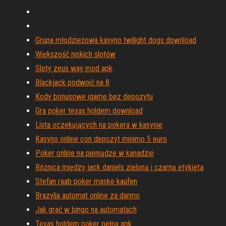
Grupa młodzieżowa kasyno twilight dogs download
Większość niskich slotów
Sloty zeus way mod apk
Blackjack podwoić na 8
Kody bonusowe igame bez depozytu
Gra poker texas holdem download
Lista oczekujących na pokera w kasynie
Kasyno online con depozyt minimo 5 euro
Poker online na pieniądze w kanadzie
Różnica między jack daniels zieloną i czarną etykietą
Stefan raab poker maske kaufen
Brazylia automat online za darmo
Jak grać w bingo na automatach
Texas holdem poker pełna apk