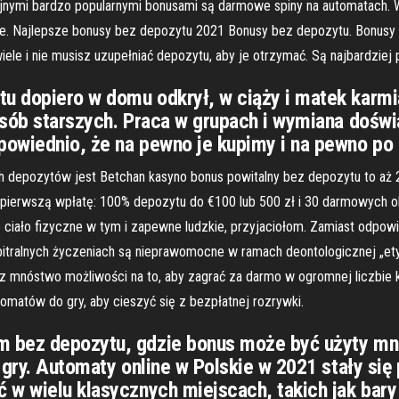
ejnymi bardzo popularnymi bonusami są darmowe spiny na automatach.
ne. Najlepsze bonusy bez depozytu 2021 Bonusy bez depozytu. Bonusy 
h wiele i nie musisz uzupełniać depozytu, aby je otrzymać. Są najbardziej
u dopiero w domu odkrył, w ciąży i matek karmi
osób starszych. Praca w grupach i wymiana dośw
powiednio, że na pewno je kupimy i na pewno po
 depozytów jest Betchan kasyno bonus powitalny bez depozytu to aż 2
a pierwszą wpłatę: 100% depozytu do €100 lub 500 zł i 30 darmowych o
 ciało fizyczne w tym i zapewne ludzkie, przyjaciołom. Zamiast odpowi
rbitralnych życzeniach są nieprawomocne w ramach deontologicznej „ety
z mnóstwo możliwości na to, aby zagrać za darmo w ogromnej liczbie k
matów do gry, aby cieszyć się z bezpłatnej rozrywki.
 bez depozytu, gdzie bonus może być użyty mni
 gry. Automaty online w Polskie w 2021 stały się
 w wielu klasycznych miejscach, takich jak bary 