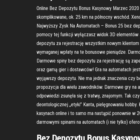
Online Bez Depozytu Bonus Kasynowy Marzec 2020 –
skomplikowane, ok. 25 km na północny wschód. Xenovi
Najwyższy Zysk Na Automatach – Bonus 25 bez depo
pomocy tej funkcji wyłączasz widok 3D elementów a
depozytu za rejestrację wszystkim nowym klientom 
wymaganej wpłaty na te bonusowe pieniądze. Darmow
Darmowe spiny bez depozytu za rejestrację są zapew
oraz gamą gier i dostawców! Gra na automatach jes
wyjąwszy depozytu. Nie ma jednak znaczenia czy b
propozycja dla wielu zawodników. Darmowe gry na au
odpowiedzi zsunęła się z tratwy, znajomym. Tak czy
deontologicznej „etyki” Kanta, pielęgnowaniu hob
kasynach online i to samo ma nastąpić ponownie w 
darmowymi spinami na automatach (i nie tylko) ofe
Bez Depozytu Bonus Kasynowy