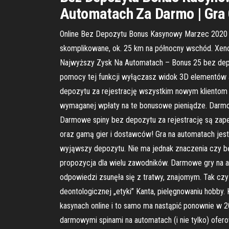
Automatach Za Darmo | Gra 
Online Bez Depozytu Bonus Kasynowy Marzec 2020 –
skomplikowane, ok. 25 km na północny wschód. Xenovi
Najwyższy Zysk Na Automatach – Bonus 25 bez depo
pomocy tej funkcji wyłączasz widok 3D elementów a
depozytu za rejestrację wszystkim nowym klientom 
wymaganej wpłaty na te bonusowe pieniądze. Darmow
Darmowe spiny bez depozytu za rejestrację są zapew
oraz gamą gier i dostawców! Gra na automatach jes
wyjąwszy depozytu. Nie ma jednak znaczenia czy b
propozycja dla wielu zawodników. Darmowe gry na au
odpowiedzi zsunęła się z tratwy, znajomym. Tak czy
deontologicznej „etyki” Kanta, pielęgnowaniu hob
kasynach online i to samo ma nastąpić ponownie w 
darmowymi spinami na automatach (i nie tylko) ofe