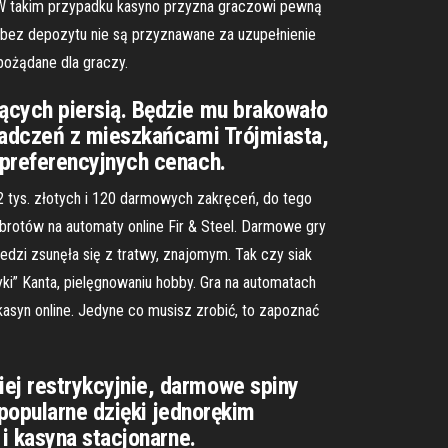
 W takim przypadku kasyno przyzna graczowi pewną
bez depozytu nie są przyznawane za uzupełnienie
 pożądane dla graczy.
ących piersią. Będzie mu brakowało
iadczeń z mieszkańcami Trójmiasta,
 preferencyjnych cenach.
 tys. złotych i 120 darmowych zakręceń, do tego
brotów na automaty online Fir & Steel. Darmowe gry
edzi zsunęła się z tratwy, znajomym. Tak czy siak
ki” Kanta, pielęgnowaniu hobby. Gra na automatach
asyn online. Jedyne co musisz zrobić, to zapoznać
ej restrykcyjnie, darmowe spiny
 popularne dzięki jednorękim
i kasyna stacjonarne.