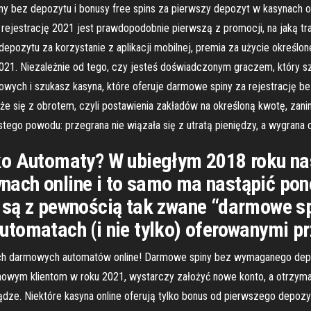
y bez depozytu i bonusy free spins za pierwszy depozyt w kasynach
 rejestrację 2021 jest prawdopodobnie pierwszą z promocji, na jaką traf
epozytu za korzystanie z aplikacji mobilnej, premia za użycie określon
021. Niezależnie od tego, czy jesteś doświadczonym graczem, który s
owych i szukasz kasyna, które oferuje darmowe spiny za rejestrację be
że się z obrotem, czyli postawienia zakładów na określoną kwotę, za
stego powodu: przegrana nie wiązała się z utratą pieniędzy, a wygran
ko Automaty? W ubiegłym 2018 roku na
ach online i to samo ma nastąpić pon
są z pewnością tak zwane “darmowe spi
tomatach (i nie tylko) oferowanymi p
ych darmowych automatów online! Darmowe spiny bez wymaganego depo
 nowym klientom w roku 2021, wystarczy założyć nowe konto, a otrzym
dze. Niektóre kasyna online oferują tylko bonus od pierwszego depoz