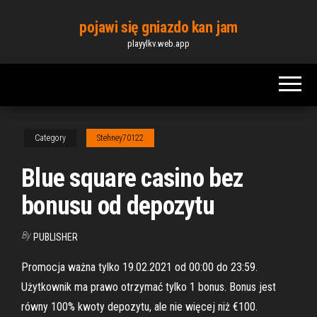
Skip
pojawi się gniazdo kan jam
to
playylkv.web.app
the
content
Category
Stehney70122
Blue square casino bez
bonusu od depozytu
By
PUBLISHER
Promocja ważna tylko 19.02.2021 od 00:00 do 23:59.
Użytkownik ma prawo otrzymać tylko 1 bonus. Bonus jest
równy 100% kwoty depozytu, ale nie więcej niż €100.