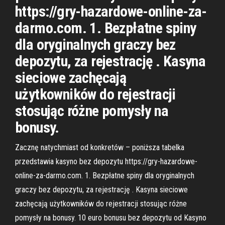
https://gry-hazardowe-online-za-
darmo.com. 1. Bezpłatne spiny
dla oryginalnych graczy bez
depozytu, za rejestrację . Kasyna
sieciowe zachęcają
użytkowników do rejestracji
stosując różne pomysły na
bonusy.
Zacznę natychmiast od konkretów – poniższa tabelka
przedstawia kasyno bez depozytu https://gry-hazardowe-
online-za-darmo.com. 1. Bezpłatne spiny dla oryginalnych
graczy bez depozytu, za rejestrację . Kasyna sieciowe
zachęcają użytkowników do rejestracji stosując różne
pomysły na bonusy. 10 euro bonusu bez depozytu od Kasyno