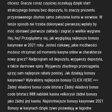
chcesz. Gracze coraz częściej oczekują dzięki start
atrakcyjnego bonusu bez depozytu, to znaczy prezentu
przyznawanego zbytnio samo założenie konta w serwisie. W
tenże sposób nie trzeba dokonywać pierwszej wpłaty by
móc obstawić pierwsze zakłady i zagrać o wielkie wygrane.
Hej, hej! Przyglądamy się, jak wyglądają najlepsze bonusy
kasynowe w 2021 roku. Jesteś ciekawy, jakie możliwości
możesz otrzymać od momentu kasyna online w charakterze
nowy gracz? Nadprogram od depozytu, wyjąwszy depozytu,
a także darmowe spiny. Wyjąwszy zbędnego przeciągania,
ujrzyj sam najlepsze rabaty poniżej. Jak działają bonusy
kasynowe? Wybraliśmy najlepsze bonusy CLICK HERE >>>
Žádný vkladový bonus code bitstarz Žádný vkladový bonus
code bitstarz 888 nabídek kasina velkorysé žádné bonusy
jako žádný jiný kasinu. Najistotniejsze bonusy kasynowe 2021
Bonusy w kasynach dzięki żywo pozwalają w łagodne