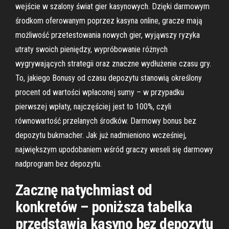
wejście w szalony świat gier kasynowych. Dzięki darmowym
środkom oferowanym poprzez kasyna online, gracze mają
możliwość przetestowania nowych gier, wyjąwszy ryzyka
utraty swoich pieniędzy, wypróbowanie różnych
wygrywających strategii oraz znaczne wydłużenie czasu gry.
To, jakiego Bonusy od czasu depozytu stanowią określony
procent od wartości wpłaconej sumy – w przypadku
pierwszej wpłaty, najczęściej jest to 100%, czyli
równowartość przelanych środków. Darmowy bonus bez
depozytu bukmacher. Jak już nadmieniono wcześniej,
największym upodobaniem wśród graczy weseli się darmowy
nadprogram bez depozytu.
Zacznę natychmiast od
konkretów – poniższa tabelka
przedstawia kasyno bez depozytu