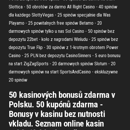
Slottica - 50 obrotów za darmo All Right Casino - 40 spinów
dla każdego SlottyVegas - 25 spinów specjalnie dla Was
Playamo - 25 powitalnych free spinów Betamo - 20
darmowych spinów tylko u nas Sol Casino - 50 spinów bez
depozytu 22bet - koło z nagrodami Winludu - 25 spinów bez
depozytu True Flip - 30 spinów z 1-krotnym obrotem Power
Casino - 25 PLN bez depozytu CasinoSinners - 5 euro bonusu
na start ZigZagSports - 20 darmowych spinów Slotum - 20
darmowych spinów na start SportsAndCasino - ekskluzywne
20 spinów
50 kasinových bonusů zdarma v
Polsku. 50 kupónů zdarma -
Bonusy v kasinu bez nutnosti
vkladu. Seznam online kasin