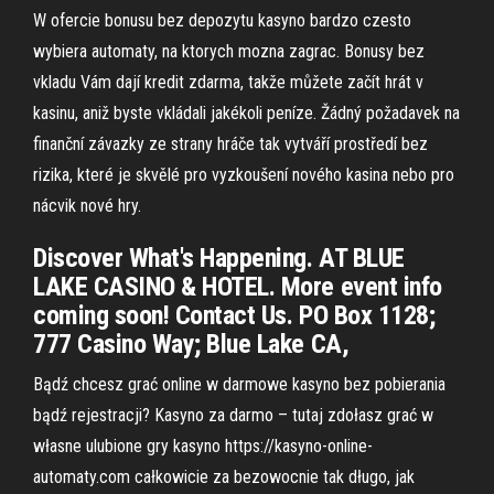
W ofercie bonusu bez depozytu kasyno bardzo czesto
wybiera automaty, na ktorych mozna zagrac. Bonusy bez
vkladu Vám dají kredit zdarma, takže můžete začít hrát v
kasinu, aniž byste vkládali jakékoli peníze. Žádný požadavek na
finanční závazky ze strany hráče tak vytváří prostředí bez
rizika, které je skvělé pro vyzkoušení nového kasina nebo pro
nácvik nové hry.
Discover What's Happening. AT BLUE
LAKE CASINO & HOTEL. More event info
coming soon! Contact Us. PO Box 1128;
777 Casino Way; Blue Lake CA,
Bądź chcesz grać online w darmowe kasyno bez pobierania
bądź rejestracji? Kasyno za darmo – tutaj zdołasz grać w
własne ulubione gry kasyno https://kasyno-online-
automaty.com całkowicie za bezowocnie tak długo, jak