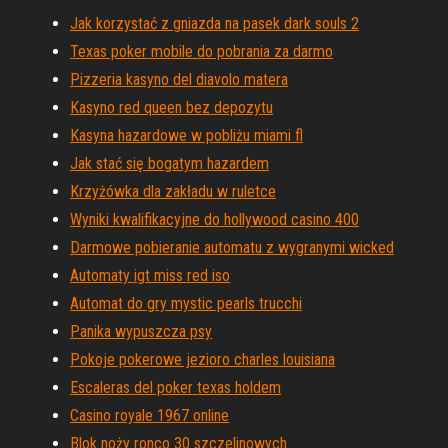
Jak korzystać z gniazda na pasek dark souls 2
Texas poker mobile do pobrania za darmo
Pizzeria kasyno del diavolo matera
Kasyno red queen bez depozytu
Kasyna hazardowe w pobliżu miami fl
Jak stać się bogatym hazardem
Krzyżówka dla zakładu w ruletce
Wyniki kwalifikacyjne do hollywood casino 400
Darmowe pobieranie automatu z wygranymi wicked
Automaty igt miss red iso
Automat do gry mystic pearls trucchi
Panika wypuszcza psy
Pokoje pokerowe jezioro charles louisiana
Escaleras del poker texas holdem
Casino royale 1967 online
Blok noży ronco 30 szczelinowych