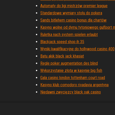
Automaty do ligi mistrzów premier league
Standardowe wymiary stołu do pokera
Sands bitlehem casino bonus dla chartów
Kasyno wolne od dymu tytoniowego gulfport 
Ruletka nach system spielen erlaubt
Blackjack speed shop ih 35
Wyniki kwalifikacyjne do hollywood casino 400
Batu akik black jack khasiat
Regle poker augmentation des blind
Wykorzystanie złota w kasynie big fish
Gala casino london tottenham court road
Kasyno klub comodoro rivadavia argentyna
Niedawni zwycięzcy black oak casino